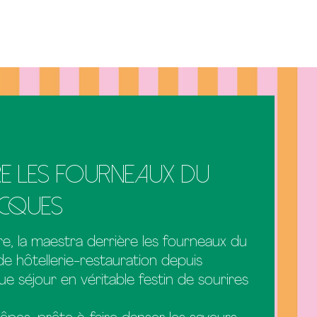
re les fourneaux du
acques
re, la maestra derrière les fourneaux du
e hôtellerie-restauration depuis
ue séjour en véritable festin de sourires