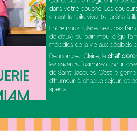
Claire, c’est la magicienne des c
dans votre bouche. Les couleurs 
en est la toile vivante, prête à i
Entre nous, Claire n’est pas fan
de doux), du pain mouillé (qui l’a
mélodies de la vie aux décibels 
Rencontrez Claire, la
chef d’orc
les saveurs fusionnent pour cr
uerie
de Saint Jacques. C’est le genre
d’humour à chaque séjour, et c’e
spécial.
Miam