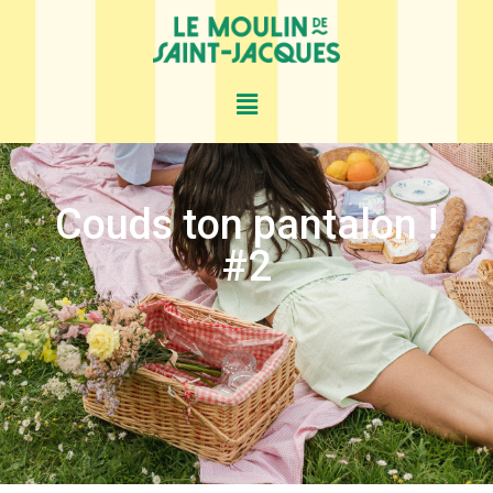
Couds ton pantalon !
#2