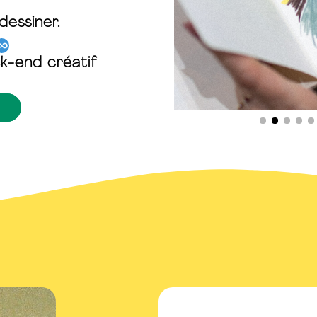
dessiner.
️
k-end créatif