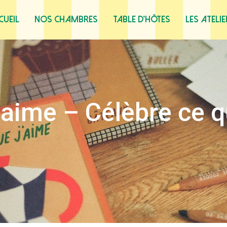
cueil
Nos chambres
Table d’hôtes
Les ateli
’aime – Célèbre ce q