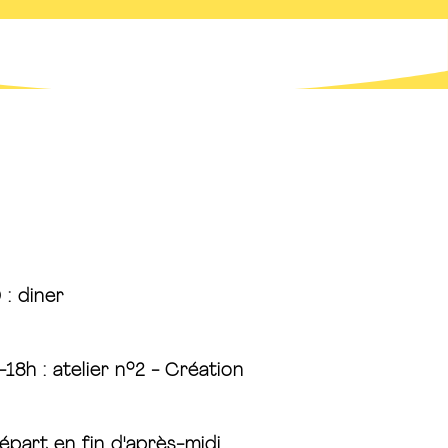
 : diner
18h : atelier n°2 - Création
épart en fin d'après-midi