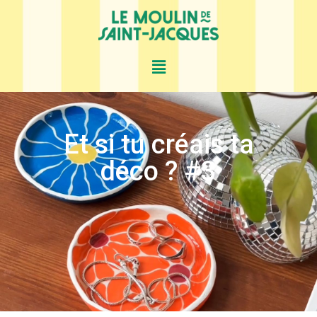
Et si tu créais ta
déco ? #3