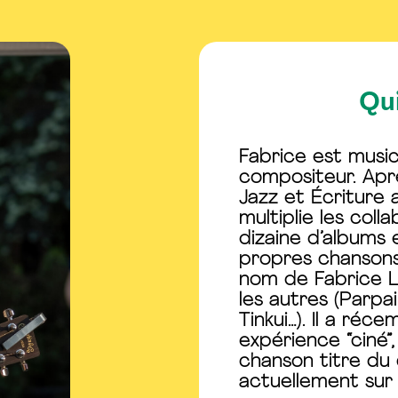
Qui
Fabrice est music
compositeur. Apr
Jazz et Écriture 
multiplie les coll
dizaine d’albums e
propres chansons,
nom de Fabrice L
les autres (Parpai
Tinkui…). Il a ré
expérience “ciné”,
chanson titre du 
actuellement sur