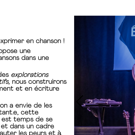
xprimer en chanson !
ropose une
ansons dans une
des
explorations
ifs,
nous construirons
ment et en écriture
 on a envie de les
ant.e, cette
Il est temps de se
n et dans un cadre
auter les peurs et à