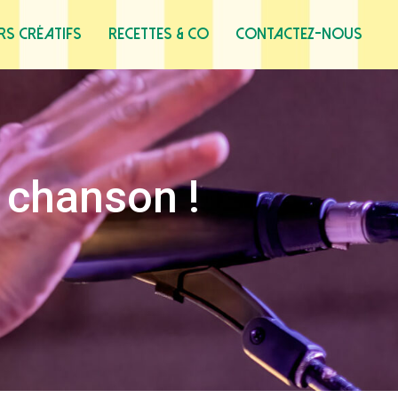
ers créatifs
Recettes & co
Contactez-nous
 chanson !